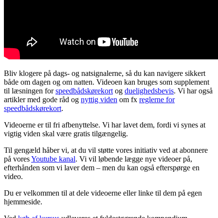
Bliv klogere på dags- og natsignalerne, så du kan navigere sikkert
både om dagen og om natten. Videoen kan bruges som supplement
til læsningen for
speedbådskørekort
og
duelighedsbevis
. Vi har også
artikler med gode råd og
nyttig viden
om fx
reglerne for
speedbådskørekort
.
Videoerne er til fri afbenyttelse. Vi har lavet dem, fordi vi synes at
vigtig viden skal være gratis tilgængelig.
Til gengæld håber vi, at du vil støtte vores initiativ ved at abonnere
på vores
Youtube kanal
. Vi vil løbende lægge nye videoer på,
efterhånden som vi laver dem – men du kan også efterspørge en
video.
Du er velkommen til at dele videoerne eller linke til dem på egen
hjemmeside.