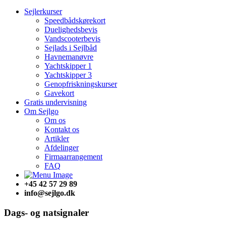
Sejlerkurser
Speedbådskørekort
Duelighedsbevis
Vandscooterbevis
Sejlads i Sejlbåd
Havnemanøvre
Yachtskipper 1
Yachtskipper 3
Genopfriskningskurser
Gavekort
Gratis undervisning
Om Sejlgo
Om os
Kontakt os
Artikler
Afdelinger
Firmaarrangement
FAQ
+45 42 57 29 89
info@sejlgo.dk
Dags- og natsignaler​