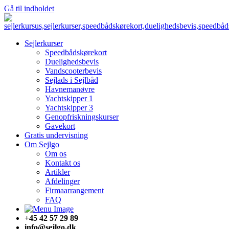
Gå til indholdet
Sejlerkurser
Speedbådskørekort
Duelighedsbevis
Vandscooterbevis
Sejlads i Sejlbåd
Havnemanøvre
Yachtskipper 1
Yachtskipper 3
Genopfriskningskurser
Gavekort
Gratis undervisning
Om Sejlgo
Om os
Kontakt os
Artikler
Afdelinger
Firmaarrangement
FAQ
+45 42 57 29 89
info@sejlgo.dk