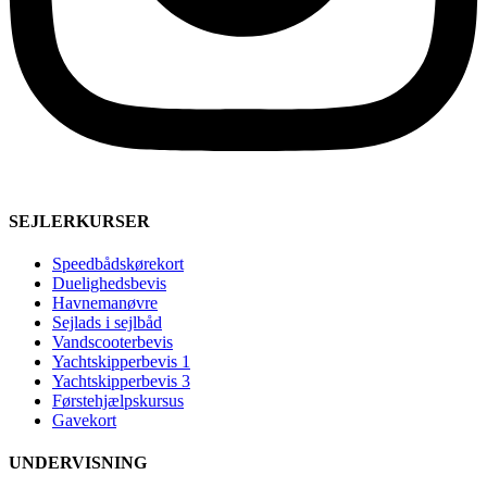
SEJLERKURSER
Speedbådskørekort
Duelighedsbevis
Havnemanøvre
Sejlads i sejlbåd
Vandscooterbevis
Yachtskipperbevis 1
Yachtskipperbevis 3
Førstehjælpskursus
Gavekort
UNDERVISNING