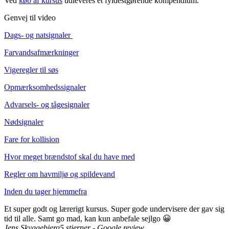
Ved
køb af kursus
udleveres et fyldestgørende kompendium.
Genvej til video
Dags- og natsignaler
Farvandsafmærkninger
Vigeregler til søs
Opmærksomhedssignaler
Advarsels- og tågesignaler
Nødsignaler
Fare for kollision
Hvor meget brændstof skal du have med
Regler om havmiljø og spildevand
Inden du tager hjemmefra
Et super godt og lærerigt kursus. Super gode undervisere der gav sig
tid til alle. Samt go mad, kan kun anbefale sejlgo 😀
Jens Skyggebjerg
5 stjerner - Google review