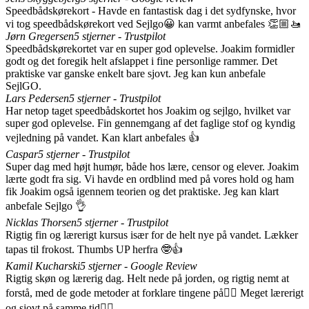
Speedbådskørekort - Havde en fantastisk dag i det sydfynske, hvor
vi tog speedbådskørekort ved Sejlgo😀 kan varmt anbefales 👏🏼🚤
Jørn Gregersen
5 stjerner - Trustpilot
Speedbådskørekortet var en super god oplevelse. Joakim formidler
godt og det foregik helt afslappet i fine personlige rammer. Det
praktiske var ganske enkelt bare sjovt. Jeg kan kun anbefale
SejlGO.
Lars Pedersen
5 stjerner - Trustpilot
Har netop taget speedbådskortet hos Joakim og sejlgo, hvilket var
super god oplevelse. Fin gennemgang af det faglige stof og kyndig
vejledning på vandet. Kan klart anbefales 👍
Caspar
5 stjerner - Trustpilot
Super dag med højt humør, både hos lære, censor og elever. Joakim
lærte godt fra sig. Vi havde en ordblind med på vores hold og ham
fik Joakim også igennem teorien og det praktiske. Jeg kan klart
anbefale Sejlgo 👌
Nicklas Thorsen
5 stjerner - Trustpilot
Rigtig fin og lærerigt kursus især for de helt nye på vandet. Lækker
tapas til frokost. Thumbs UP herfra 🤓👍
Kamil Kucharski
5 stjerner - Google Review
Rigtig skøn og lærerig dag. Helt nede på jorden, og rigtig nemt at
forstå, med de gode metoder at forklare tingene på👌🏻 Meget lærerigt
og sjovt på samme tid👍🏻