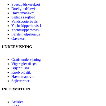
Speedbådskørekort
Duelighedsbevis
Havnemanøvre
Sejlads i sejlbåd
Vandscooterbevis
Yachtskipperbevis 1
Yachtskipperbevis 3
Førstehjælpskursus
Gavekort
UNDERVISNING
Gratis undervisning
Vigeregler til søs
Bøjer til søs
Knob og stik
Havnemanøvre
Sejlertermer
INFORMATION
Artikler