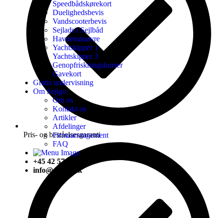
Speedbådskørekort
Duelighedsbevis
Vandscooterbevis
Sejlads i Sejlbåd
Havnemanøvre
Yachtskipper 1
Yachtskipper 3
Genopfriskningskurser
Gavekort
Gratis undervisning
Om Sejlgo
Om os
Kontakt os
Artikler
Afdelinger
Pris- og beståelsesgaranti
Firmaarrangement
FAQ
+45 42 57 29 89
info@sejlgo.dk