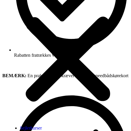
Rabatten fratrækkes ved kassen
BEMÆRK:
En praktisk prøve kræver et gyldigt speedbådskørekort
Sejlerkurser