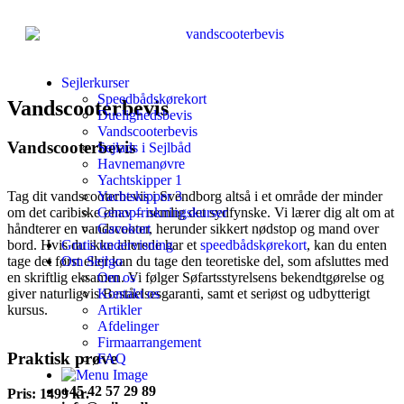
Sejlerkurser
Speedbådskørekort
Vandscooterbevis
Duelighedsbevis
Vandscooterbevis
Vandscooterbevis
Sejlads i Sejlbåd
Havnemanøvre
Yachtskipper 1
Tag dit vandscooterbevis i Svendborg altså i et område der minder
Yachtskipper 3
om det caribiske øhav – nemlig det sydfynske. Vi lærer dig alt om at
Genopfriskningskurser
håndterer en vandscooter, herunder sikkert nødstop og mand over
Gavekort
bord. Hvis du ikke allerede har et
speedbådskørekort
, kan du enten
Gratis undervisning
tage det først eller kan du tage den teoretiske del, som afsluttes med
Om Sejlgo
en skriftlig eksamen.
Vi følger Søfartsstyrelsens bekendtgørelse og
Om os
giver naturligvis Beståelsesgaranti, samt et seriøst og udbytterigt
Kontakt os
kursus.
Artikler
Afdelinger
Firmaarrangement
Praktisk prøve
FAQ
+45 42 57 29 89
Pris: 1499 kr.