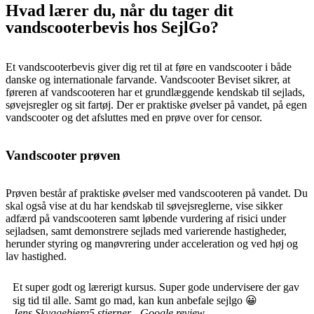
Hvad lærer du, når du tager dit
vandscooterbevis hos SejlGo?
Et vandscooterbevis giver dig ret til at føre en vandscooter i både
danske og internationale farvande. Vandscooter Beviset sikrer, at
føreren af vandscooteren har et grundlæggende kendskab til sejlads,
søvejsregler og sit fartøj. Der er praktiske øvelser på vandet, på egen
vandscooter og det afsluttes med en prøve over for censor.
Vandscooter prøven
Prøven består af praktiske øvelser med vandscooteren på vandet. Du
skal også vise at du har kendskab til søvejsreglerne, vise sikker
adfærd på vandscooteren samt løbende vurdering af risici under
sejladsen, samt demonstrere sejlads med varierende hastigheder,
herunder styring og manøvrering under acceleration og ved høj og
lav hastighed.
Et super godt og lærerigt kursus. Super gode undervisere der gav
sig tid til alle. Samt go mad, kan kun anbefale sejlgo 😀
Jens Skyggebjerg
5 stjerner - Google review