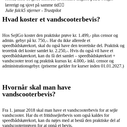
lærerigt og sjovt på samme tid👍🏻
Julie falck
5 stjerner - Trustpilot
Hvad koster et vandscooterbevis?
Hos SejlGo koster den praktiske prøve kr. 1.499,- plus censor og
admin. gebyr på kr. 750,-. Har du ikke allerede et
speedbådskørekort, skal du også have den teoretiske del. Praktisk og
teoretisk del koster samlet kr. 2.250,-. Hvis du også vil have et
speedbådskørekort, kan du få det samlet – speedbådskørekort +
vandscooter teori og praktisk kursus kr. 4.000,- inkl. censor og
administrationsgebyr. (priserne gælder for kurser inden 01.01.2027.)
Hvornår skal man have
vandscooterbevis?
Fra 1. januar 2018 skal man have et vandscooterbevis for at sejle
vandscooter. Har du et fritidssejlerbevis som også kaldes for
speedbådskørekort, kan du nøjes med at bestå den praktiske del af
vandscooterprøven for at opnå et bevis.