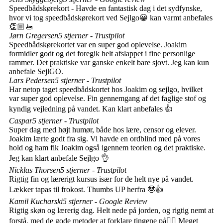
Speedbådskørekort - Havde en fantastisk dag i det sydfynske,
hvor vi tog speedbådskørekort ved Sejlgo😀 kan varmt anbefales
👏🏼🚤
Jørn Gregersen
5 stjerner - Trustpilot
Speedbådskørekortet var en super god oplevelse. Joakim
formidler godt og det foregik helt afslappet i fine personlige
rammer. Det praktiske var ganske enkelt bare sjovt. Jeg kan kun
anbefale SejlGO.
Lars Pedersen
5 stjerner - Trustpilot
Har netop taget speedbådskortet hos Joakim og sejlgo, hvilket
var super god oplevelse. Fin gennemgang af det faglige stof og
kyndig vejledning på vandet. Kan klart anbefales 👍
Caspar
5 stjerner - Trustpilot
Super dag med højt humør, både hos lære, censor og elever.
Joakim lærte godt fra sig. Vi havde en ordblind med på vores
hold og ham fik Joakim også igennem teorien og det praktiske.
Jeg kan klart anbefale Sejlgo 👌
Nicklas Thorsen
5 stjerner - Trustpilot
Rigtig fin og lærerigt kursus især for de helt nye på vandet.
Lækker tapas til frokost. Thumbs UP herfra 🤓👍
Kamil Kucharski
5 stjerner - Google Review
Rigtig skøn og lærerig dag. Helt nede på jorden, og rigtig nemt at
forstå, med de gode metoder at forklare tingene på👌🏻 Meget