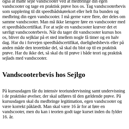
også at måtte sejle vandscooter ved at medbringe din egen
vandscooter og tage en praktisk prøve hos os. Tag vandscooterbevis
som supplering til dit speedbådskørekort eller helt fra bunden og
medbring din egen vandscooter. I må gerne være flere, der deles om
samme vandscooter. Man må ikke længere føre en vandscooter med
et speedbådscertifikat. For at sejle en vandscooter kræver det et
særligt vandscooterbevis. Når du tager dit vandscooter kursus hos
os, bliver du sejlklar på et sted imellem nogle få timer og en halv
dag. Har du i forvejen speedbådscertifikat, duelighedsbevis eller på
anden måde den teoretiske del, så skal du blot op til en praktisk
prøve. Har du ikke det, så skal du til prøve i både teori og praktisk
sejlads med vandscooter.
Vandscooterbevis hos Sejlgo
På kursusdagen får du intensiv teoriundervisning samt undervisning
i de praktiske øvelser, der skal udføres til den gældende prøve. På
kursusdagen skal du medbringe legitimation, egen vandscooter og
være korrekt påklædt. Man skal være 16 år for at føre en
vandscooter, men du kan i teorien godt tage kurset inden du fylder
16. år.