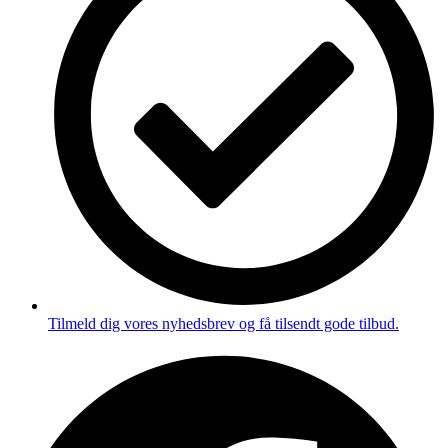
Tilmeld dig vores nyhedsbrev og få tilsendt gode tilbud.