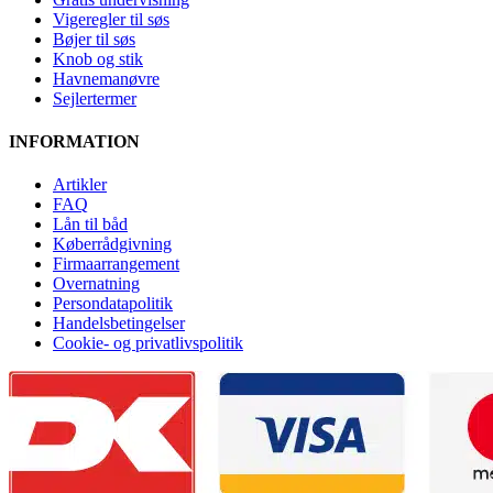
Vigeregler til søs
Bøjer til søs
Knob og stik
Havnemanøvre
Sejlertermer
INFORMATION
Artikler
FAQ
Lån til båd
Køberrådgivning
Firmaarrangement
Overnatning
Persondatapolitik
Handelsbetingelser
Cookie- og privatlivspolitik