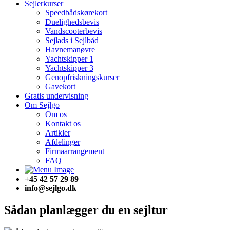
Sejlerkurser
Speedbådskørekort
Duelighedsbevis
Vandscooterbevis
Sejlads i Sejlbåd
Havnemanøvre
Yachtskipper 1
Yachtskipper 3
Genopfriskningskurser
Gavekort
Gratis undervisning
Om Sejlgo
Om os
Kontakt os
Artikler
Afdelinger
Firmaarrangement
FAQ
+45 42 57 29 89
info@sejlgo.dk
Sådan planlægger du en sejltur