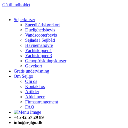
Gå til indholdet
Sejlerkurser
Speedbådskørekort
Duelighedsbevis
Vandscooterbevis
Sejlads i Sejlbåd
Havnemanøvre
Yachtskipper 1
Yachtskipper 3
Genopfriskningskurser
Gavekort
Gratis undervisning
Om Sejlgo
Om os
Kontakt os
Artikler
Afdelinger
Firmaarrangement
FAQ
+45 42 57 29 89
info@sejlgo.dk