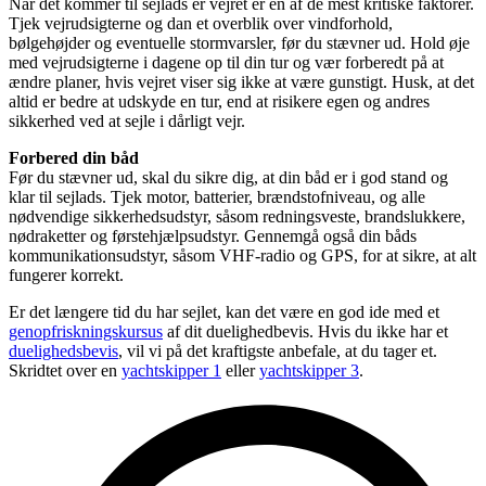
Når det kommer til sejlads er vejret er en af de mest kritiske faktorer.
Tjek vejrudsigterne og dan et overblik over vindforhold,
bølgehøjder og eventuelle stormvarsler, før du stævner ud. Hold øje
med vejrudsigterne i dagene op til din tur og vær forberedt på at
ændre planer, hvis vejret viser sig ikke at være gunstigt. Husk, at det
altid er bedre at udskyde en tur, end at risikere egen og andres
sikkerhed ved at sejle i dårligt vejr.
Forbered din båd
Før du stævner ud, skal du sikre dig, at din båd er i god stand og
klar til sejlads. Tjek motor, batterier, brændstofniveau, og alle
nødvendige sikkerhedsudstyr, såsom redningsveste, brandslukkere,
nødraketter og førstehjælpsudstyr. Gennemgå også din båds
kommunikationsudstyr, såsom VHF-radio og GPS, for at sikre, at alt
fungerer korrekt.
Er det længere tid du har sejlet, kan det være en god ide med et
genopfriskningskursus
af dit duelighedbevis. Hvis du ikke har et
duelighedsbevis
, vil vi på det kraftigste anbefale, at du tager et.
Skridtet over en
yachtskipper 1
eller
yachtskipper 3
.