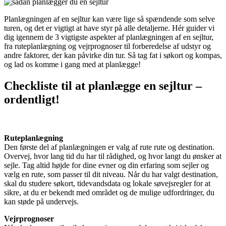
Planlægningen af en sejltur kan være lige så spændende som selve
turen, og det er vigtigt at have styr på alle detaljerne. Hér guider vi
dig igennem de 3 vigtigste aspekter af planlægningen af en sejltur,
fra ruteplanlægning og vejrprognoser til forberedelse af udstyr og
andre faktorer, der kan påvirke din tur. Så tag fat i søkort og kompas,
og lad os komme i gang med at planlægge!
Checkliste til at planlægge en sejltur –
ordentligt!
Ruteplanlægning
Den første del af planlægningen er valg af rute rute og destination.
Overvej, hvor lang tid du har til rådighed, og hvor langt du ønsker at
sejle. Tag altid højde for dine evner og din erfaring som sejler og
vælg en rute, som passer til dit niveau. Når du har valgt destination,
skal du studere søkort, tidevandsdata og lokale søvejsregler for at
sikre, at du er bekendt med området og de mulige udfordringer, du
kan støde på undervejs.
Vejrprognoser