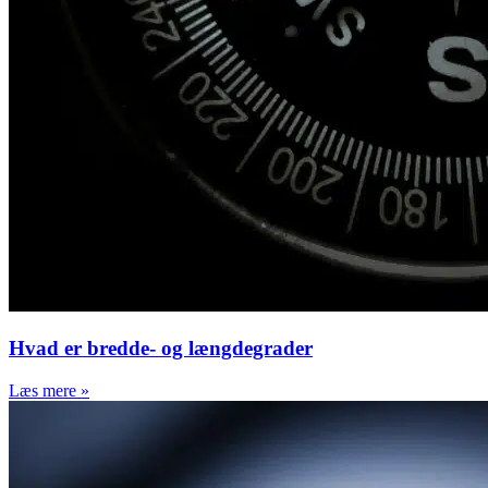
Hvad er bredde- og længdegrader
Læs mere »